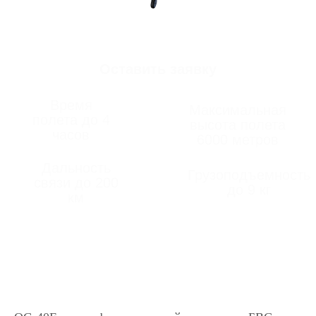
часов
6000 метров
Дальность
Грузоподъемность
связи до 200
до 9 кг
км