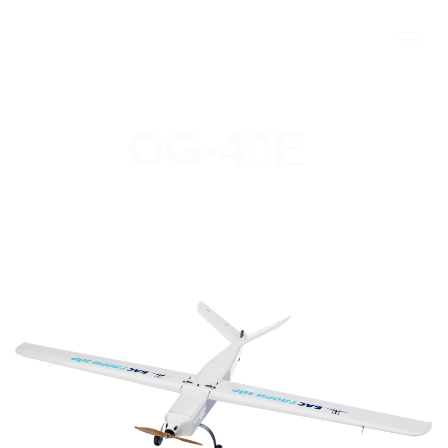
OG-40E
Оставить заявку
Время
Максимальная
полета до 4
высота полета