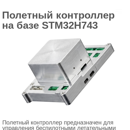
Полетный контроллер
на базе STM32H743
Полетный контроллер предназначен для
управления беспилотными летательными
аппаратами, роботизированными
платформами и автономными системами.
Устройство обеспечивает высокоточную
обработку данных навигации, стабилизацию
полета и управление исполнительными
механизмами в режиме реального времени.
Контроллер построен на базе
высокопроизводительного процессора
STM32H743XIH6 с ядром ARM Cortex-M7 и