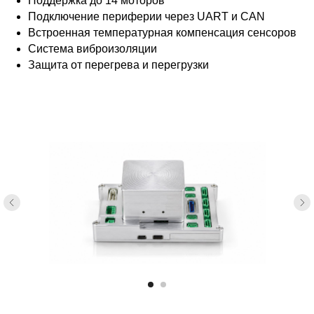
Поддержка до 14 моторов
Подключение периферии через UART и CAN
Встроенная температурная компенсация сенсоров
Вычислительная система
Система виброизоляции
Процессор......................................STM32H743XIH6
Защита от перегрева и перегрузки
Архитектура....................................ARM Cortex-M7
Тактовая частота............................480 МГц
Поддержка .....................................FPU двойной точности
Flash-память.....................................2 МБ
Оперативная память SRAM.......1 МБ
Сенсорная система
Магнитометр (компас)................RM3100
Два резервируемых барометра MS5611
Автоматический мониторинг и переключение сенсоров
Тройное резервирование
акселерометров и гироскопов:
• ADIS16470
• ICM-42688-P
• ICM-20689
Интерфейсы