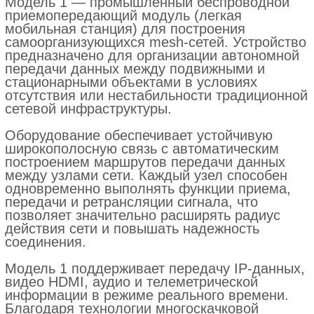
Оборудование обеспечивает устойчивую
широкополосную связь с автоматическим
построением маршрутов передачи данных
между узлами сети. Каждый узел способен
одновременно выполнять функции приема,
передачи и ретрансляции сигнала, что
позволяет значительно расширять радиус
действия сети и повышать надежность
соединения.
Модель 1 поддерживает передачу IP-данных,
видео HDMI, аудио и телеметрической
информации в режиме реального времени.
Благодаря технологии многоскачковой
ретрансляции (Multi-hop) сеть автоматически
адаптируется к изменению расположения
узлов и обеспечивает стабильную работу
даже в сложных условиях эксплуатации.
Устройство является персональной
переносной мобильной станцией, выполнено
в защищенном промышленном корпусе с
классом защиты IP66 и рассчитано на
эксплуатацию при температурах от −40°C до
+70°C
Оставить заявку