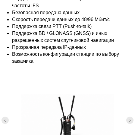
частоты IFS
Безопасная передача данных
Скорость передачи данных до 48/96 Мбит/с
Поддержка связи PTT (Push-to-talk)
Поддержка BD / GLONASS (GNSS) и иных
ходов
разрешенных систем спутниковой навигации
Радиочастотные параметры
Прозрачная передача IP-данных
Диапазон частот............................1300–1500 МГц
Возможность конфигурации станции по выбору
Ширина канала.............................2.5 / 5 / 10 / 20 МГц
(40МГц опционально)
заказчика
Мощность........................................до 5 Вт на канал
Радиоинтерфейс............................TDD-COFDM (2T2R)
Выходная мощность......................настраиваемая
Чувствительность приёмника.....103 дБм @ 5 МГц
Модуляция.......................................BPSK / QPSK/16QAM
64QAM / 256 QAM
Сетевые параметры
Количество узлов..........................до 32
Multi-hop...........................................до 15 переходов
Скорость движения объектов более 1000 км/ч