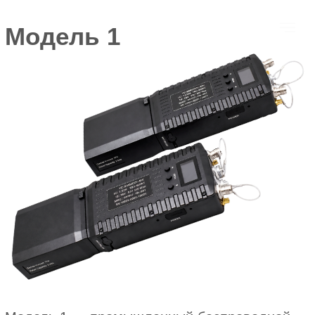
Модель 1
Модель 1 — промышленный беспроводной
приемопередающий модуль (легкая
мобильная станция) для построения
самоорганизующихся mesh-сетей. Устройство
предназначено для организации автономной
передачи данных между подвижными и
стационарными объектами в условиях
отсутствия или нестабильности традиционной
сетевой инфраструктуры.